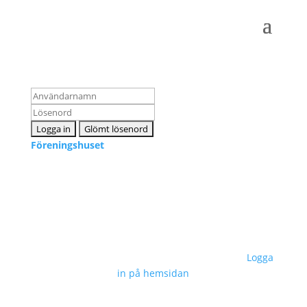
Logga in som medlem
Föreningshuset
Kontakta oss
info@snpf.se
Sveriges Neuropsykologers Förening © 2023 –
Logga
in på hemsidan