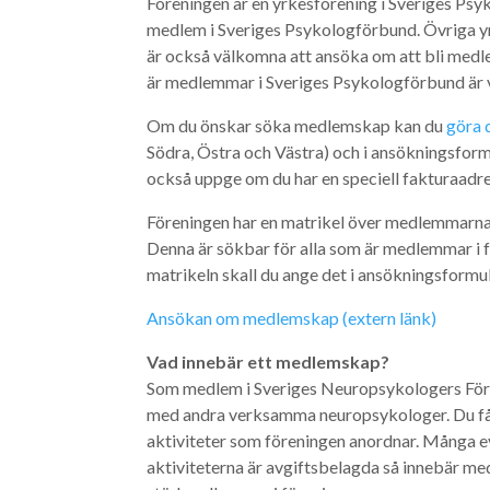
Föreningen är en yrkesförening i Sveriges Psyk
medlem i Sveriges Psykologförbund. Övriga y
är också välkomna att ansöka om att bli med
är medlemmar i Sveriges Psykologförbund ä
Om du önskar söka medlemskap kan du
göra 
Södra, Östra och Västra) och i ansökningsformul
också uppge om du har en speciell fakturaadre
Föreningen har en matrikel över medlemmarna
Denna är sökbar för alla som är medlemmar i fö
matrikeln skall du ange det i ansökningsformul
Ansökan om medlemskap (extern länk)
Vad innebär ett medlemskap?
Som medlem i Sveriges Neuropsykologers Före
med andra verksamma neuropsykologer. Du får 
aktiviteter som föreningen anordnar. Många 
aktiviteterna är avgiftsbelagda så innebär med