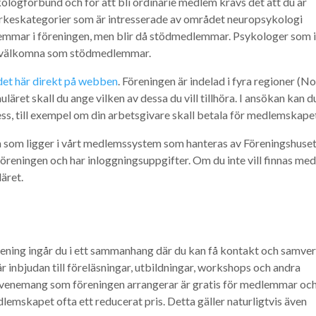
ologförbund och för att bli ordinarie medlem krävs det att du är
rkeskategorier som är intresserade av området neuropsykologi
lemmar i föreningen, men blir då stödmedlemmar. Psykologer som 
r välkomna som stödmedlemmar.
det här direkt på webben
. Föreningen är indelad i fyra regioner (No
äret skall du ange vilken av dessa du vill tillhöra. I ansökan kan d
ss, till exempel om din arbetsgivare skall betala för medlemskape
 som ligger i vårt medlemssystem som hanteras av Föreningshuset
reningen och har inloggningsuppgifter. Om du inte vill finnas med
äret.
ning ingår du i ett sammanhang där du kan få kontakt och samve
inbjudan till föreläsningar, utbildningar, workshops och andra
evenemang som föreningen arrangerar är gratis för medlemmar oc
lemskapet ofta ett reducerat pris. Detta gäller naturligtvis även