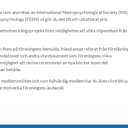
na som anordnas av International Neuropsychological Society (INS)
sychology (FESN) så gör du det till ett rabatterat pris.
mhetsutvecklingsprojekt finns möjligheten att söka stipendium från
m finns på föreningens hemsida, bland annat referat från föreläsnin
ommendationer och andra styrdokument som föreningens olika
 möjlighet att skriva recensioner av nya böcker inom det
an behålla.
ns medlemsmöten och som fullvärdig medlem har du även rösträtt p
te motverka föreningens ändamål.