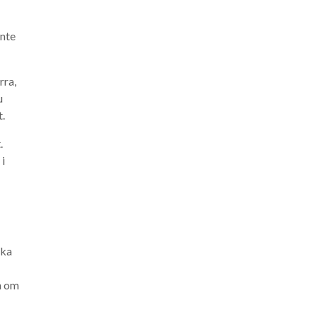
inte
rra,
u
t.
.
 i
rka
h om