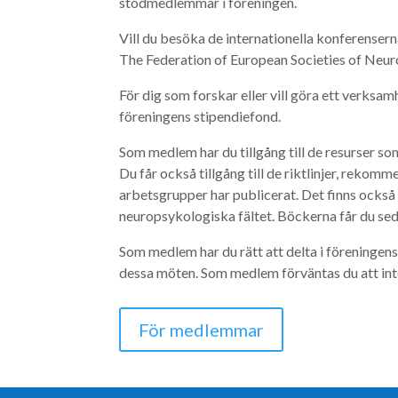
stödmedlemmar i föreningen.
Vill du besöka de internationella konferenser
The Federation of European Societies of Neurop
För dig som forskar eller vill göra ett verksa
föreningens stipendiefond.
Som medlem har du tillgång till de resurser so
Du får också tillgång till de riktlinjer, rek
arbetsgrupper har publicerat. Det finns också
neuropsykologiska fältet. Böckerna får du sed
Som medlem har du rätt att delta i föreninge
dessa möten. Som medlem förväntas du att in
För medlemmar