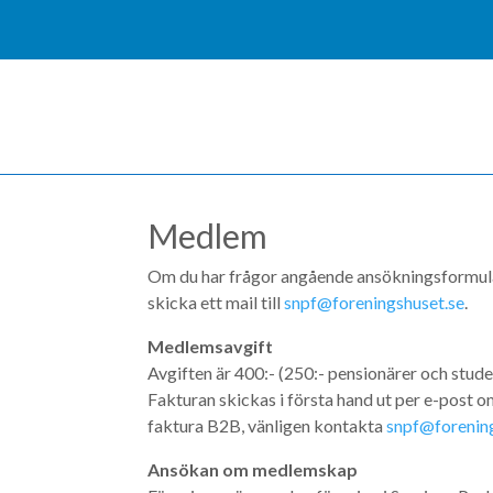
Medlem
Om du har frågor angående ansökningsformulär
skicka ett mail till
snpf@foreningshuset.se
.
Medlemsavgift
Avgiften är 400:- (250:- pensionärer och stu
Fakturan skickas i första hand ut per e-post om
faktura B2B, vänligen kontakta
snpf@forenin
Ansökan om medlemskap