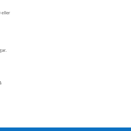
 eller
gar.
å