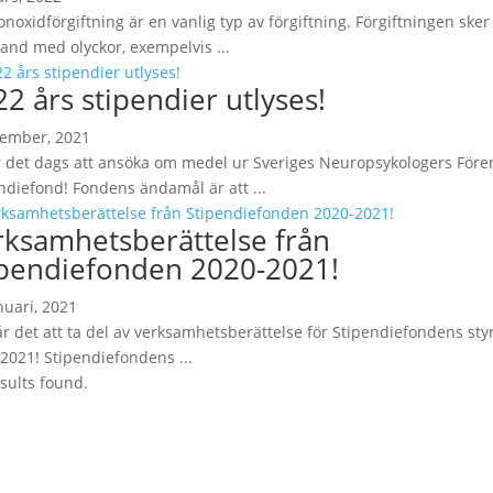
noxidförgiftning är en vanlig typ av förgiftning. Förgiftningen sker 
nd med olyckor, exempelvis ...
2 års stipendier utlyses!
vember, 2021
 det dags att ansöka om medel ur Sveriges Neuropsykologers Före
ndiefond! Fondens ändamål är att ...
rksamhetsberättelse från
ipendiefonden 2020-2021!
nuari, 2021
r det att ta del av verksamhetsberättelse för Stipendiefondens sty
2021! Stipendiefondens ...
sults found.