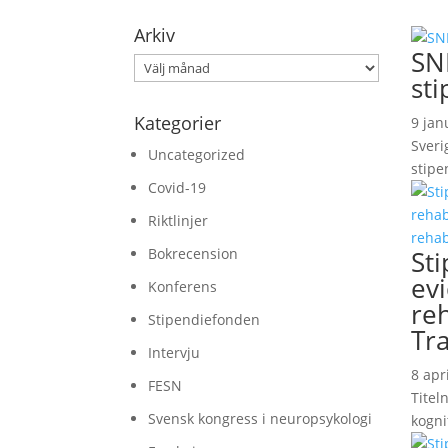
Arkiv
SN
Arkiv
sti
Kategorier
9 jan
Sveri
Uncategorized
stipe
Covid-19
Riktlinjer
St
Bokrecension
ev
Konferens
re
Stipendiefonden
Tra
Intervju
8 apr
FESN
Titel
Svensk kongress i neuropsykologi
kogni