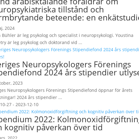
and arabisktalande föräldrar om
ropsykiatriska tillstånd och
rmbrytande beteende: en enkätstudi
j, 2024
 Bühler är leg psykolog och specialist i neuropsykologi. Youstina
ry är leg psykolog och doktorand vid ...
eriges Neuropsykologers Förenings
pendiefond 2024 års stipendier utlys
tober, 2023
ges Neuropsykologers Förenings Stipendiefond öppnar för årets
ningar! 2024 års stipendier ...
10-27 - 2023-12-10
ipendium 2022: Kolmonoxidförgiftnin
h kognitiv påverkan över tid
rs, 2022