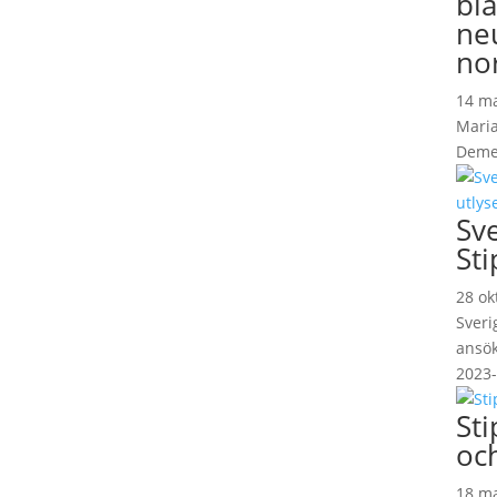
bl
neu
no
14 ma
Maria
Demet
Sv
Sti
28 ok
Sveri
ansök
2023-
St
oc
18 ma