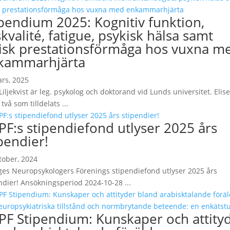
ipendium 2025: Kognitiv funktion,
skvalité, fatigue, psykisk hälsa samt
sisk prestationsförmåga hos vuxna m
kammarhjärta
rs, 2025
 Liljekvist är leg. psykolog och doktorand vid Lunds universitet. Elise
två som tilldelats ...
PF:s stipendiefond utlyser 2025 års
pendier!
tober, 2024
ges Neuropsykologers Förenings stipendiefond utlyser 2025 års
ndier! Ansökningsperiod 2024-10-28 ...
PF Stipendium: Kunskaper och attity