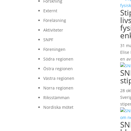
Forskning
St
Externt
liv
Föreläsning
fy
Aktiviteter
en
SNPF
31 ma
Föreningen
Elise
en av 
Södra regionen
Östra regionen
SN
sti
Västra regionen
Norra regionen
28 ok
Sveri
Riksstämman
stipe
Nordiska mötet
SN