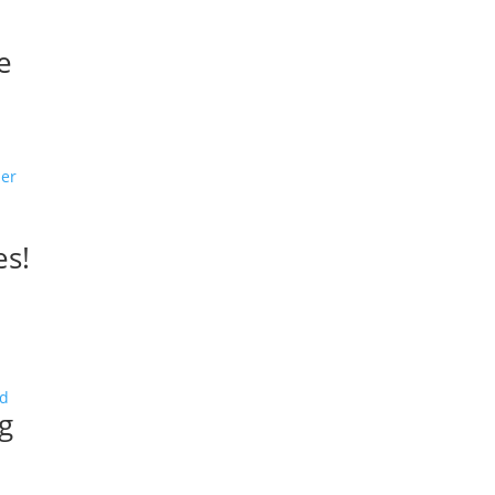
e
es!
g