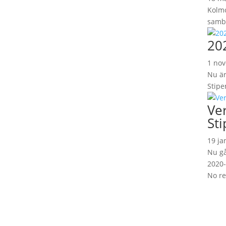
Kolmo
samba
202
1 no
Nu är
Stipe
Ve
St
19 ja
Nu gå
2020-
No re