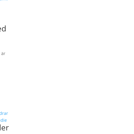
ed
 är
der