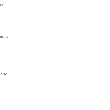
ofta i
nings
relse