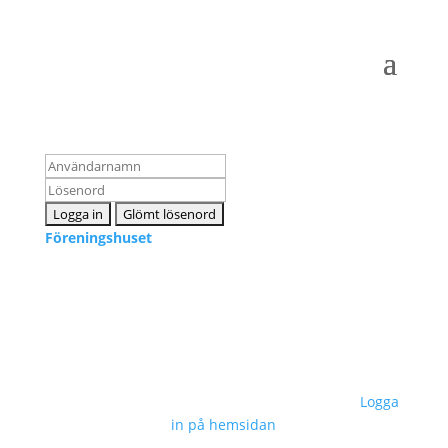
Logga in som medlem
Föreningshuset
Kontakta oss
info@snpf.se
Sveriges Neuropsykologers Förening © 2023 –
Logga
in på hemsidan