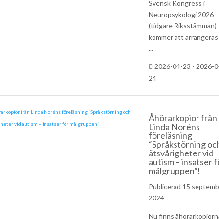
Svensk Kongress i
Neuropsykologi 2026
(tidgare Riksstämman)
kommer att arrangeras
...
2026-04-23 - 2026-0
24
Åhörarkopior från
Linda Noréns
föreläsning
“Språkstörning oc
ätsvårigheter vid
autism – insatser f
målgruppen”!
15 septemb
2024
Nu finns åhörarkopiorn