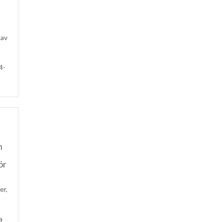
 av
4-
h
ör
er,
a