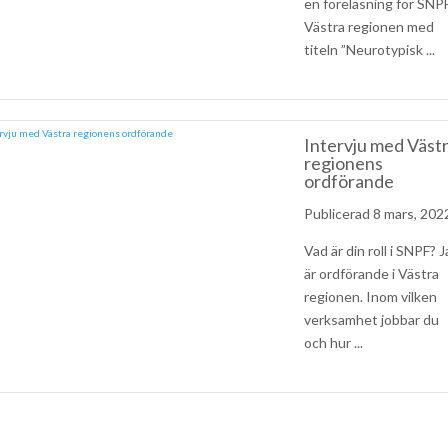
en föreläsning för SNP
Västra regionen med
titeln ”Neurotypisk ...
Intervju med Väst
regionens
ordförande
8 mars, 202
Vad är din roll i SNPF? 
är ordförande i Västra
regionen. Inom vilken
verksamhet jobbar du
och hur ...