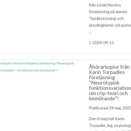
från Linda Noréns
föreläsning på ämnet
"Språkstörning och
ätsvårigheter vid autis
...
2024-09-11
Åhörarkopior från
Karin Torpadies
föreläsning
”Neurotypisk
funktionsvariation
om crip-teori och
bemötande”!
29 maj, 202
Den 8 maj höll Karin
Torpadie, leg. psykolog