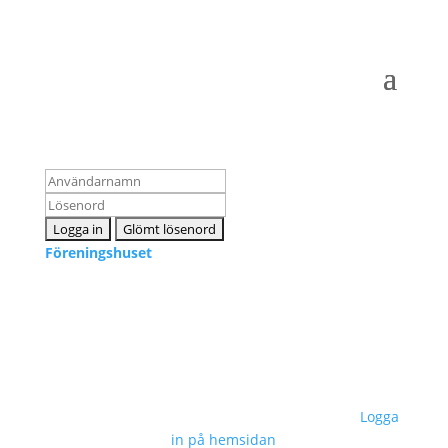
Logga in som medlem
Föreningshuset
Kontakta oss
info@snpf.se
Sveriges Neuropsykologers Förening © 2023 –
Logga
in på hemsidan