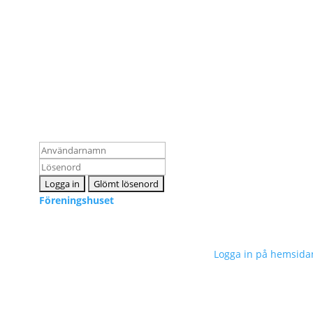
Ko
Logga in som medlem
inf
Föreningshuset
Sveriges Neuropsykologers Förening © 2023 –
Logga in på hemsida