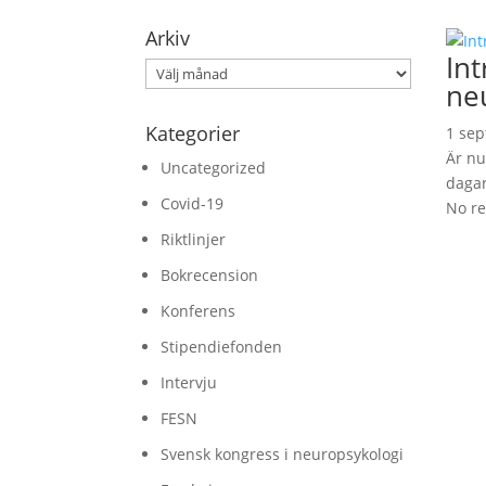
Arkiv
Int
Arkiv
ne
Kategorier
1 sep
Är nu
Uncategorized
dagar 
Covid-19
No re
Riktlinjer
Bokrecension
Konferens
Stipendiefonden
Intervju
FESN
Svensk kongress i neuropsykologi