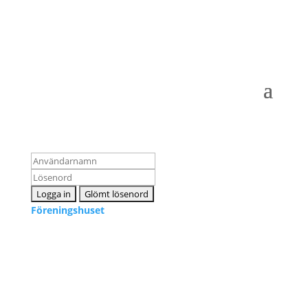
Logga in som medlem
Föreningshuset
Kontakta oss
info@snpf.se