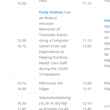
Paus
Pa
15:30
11:15
Emily Holmes
:
Can
we Reduce
Pet
Intrusive
Ga
Memories of
min
Traumatic Events
ett
15:30-
using a Computer
11:15-
Ap
16:15
Game? From Lab
12:00
min
Experiments to
för
Helping Frontline
kog
Health Care Staff
hos
during the COVID-
19 Pandemic.
16:15-
Eftersnack och
12:00-
Eft
16:30
frågor
12:15
frå
Stipendieutdelning
16.30-
(16.30-16.45) följt
12:15-
Lun
17.45
av årsmöte (16.45-
13.45