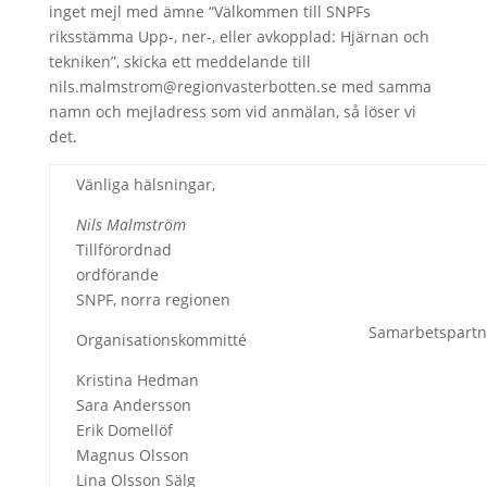
inget mejl med ämne “Välkommen till SNPFs
riksstämma Upp-, ner-, eller avkopplad: Hjärnan och
tekniken”, skicka ett meddelande till
nils.malmstrom@regionvasterbotten.se med samma
namn och mejladress som vid anmälan, så löser vi
det.
Vänliga hälsningar,
Nils Malmström
Tillförordnad
ordförande
SNPF, norra regionen
Samarbetspartne
Organisationskommitté
Kristina Hedman
Sara Andersson
Erik Domellöf
Magnus Olsson
Lina Olsson Sälg