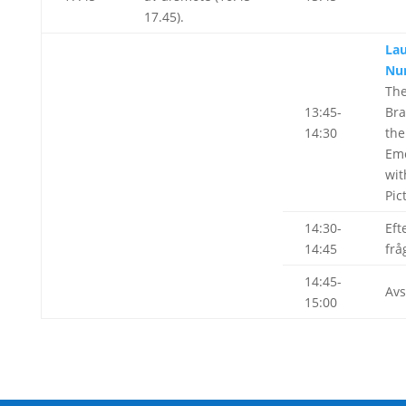
17.45).
Lau
Nu
The
13:45-
Bra
14:30
th
Emo
wit
Pic
14:30-
Eft
14:45
frå
14:45-
Avs
15:00