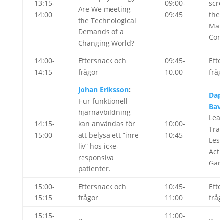
13:15-
09:00-
scr
Are We meeting
14:00
09:45
th
the Technological
Mat
Demands of a
Co
Changing World?
14:00-
Eftersnack och
09:45-
Eft
14:15
frågor
10.00
frå
Johan Eriksson
:
Da
Hur funktionell
Bav
hjärnavbildning
Lea
14:15-
kan användas för
10:00-
Tra
15:00
att belysa ett ”inre
10:45
Les
liv” hos icke-
Act
responsiva
Ga
patienter.
15:00-
Eftersnack och
10:45-
Eft
15:15
frågor
11:00
frå
15:15-
11:00-