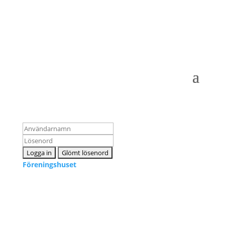
Logga in som medlem
Föreningshuset
Kontakta oss
info@snpf.se