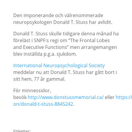
Den imponerande och välrenommerade
neuropsykologen Donald T. Stuss har avlidit.
Donald T. Stuss skulle tidigare denna månad ha
föreläst i SNPF:s regi om “The Frontal Lobes
and Executive Functions” men arrangemangen
blev inställda p.g.a. sjukdom.
International Neuropsychological Society
meddelar nu att Donald T. Stuss har gått bort i
sitt hem, 77 år gammal.
För minnessidor,
besök
http://www.donstussmemorial.ca/
eller
https:
on/donald-t-stuss-8845242
.
Etiketter: