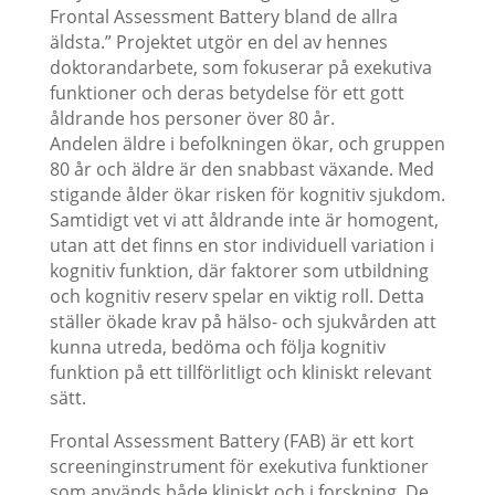
Frontal Assessment Battery bland de allra
äldsta.” Projektet utgör en del av hennes
doktorandarbete, som fokuserar på exekutiva
funktioner och deras betydelse för ett gott
åldrande hos personer över 80 år.
Andelen äldre i befolkningen ökar, och gruppen
80 år och äldre är den snabbast växande. Med
stigande ålder ökar risken för kognitiv sjukdom.
Samtidigt vet vi att åldrande inte är homogent,
utan att det finns en stor individuell variation i
kognitiv funktion, där faktorer som utbildning
och kognitiv reserv spelar en viktig roll. Detta
ställer ökade krav på hälso- och sjukvården att
kunna utreda, bedöma och följa kognitiv
funktion på ett tillförlitligt och kliniskt relevant
sätt.
Frontal Assessment Battery (FAB) är ett kort
screeninginstrument för exekutiva funktioner
som används både kliniskt och i forskning. De