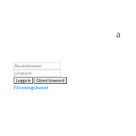
Logga in som medlem
Föreningshuset
Kontakta oss
info@snpf.se