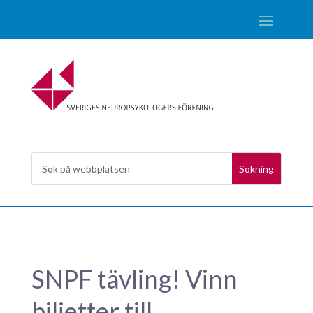
SNPF tävling! Vinn
biljetter till