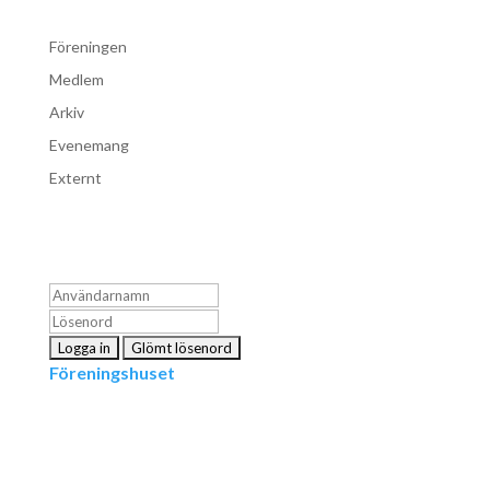
Föreningen
Medlem
Arkiv
Evenemang
Externt
Logga in som medlem
Föreningshuset
Kontakta oss
info@snpf.se