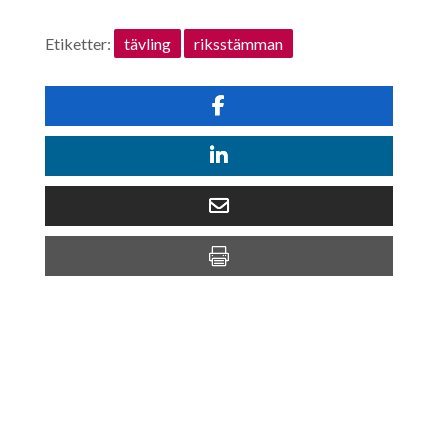
Etiketter:
tävling
riksstämman