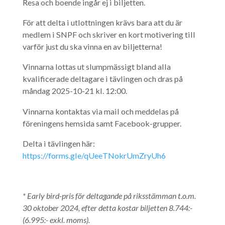
Resa och boende ingår ej i biljetten.
För att delta i utlottningen krävs bara att du är
medlem i SNPF och skriver en kort motivering till
varför just du ska vinna en av biljetterna!
Vinnarna lottas ut slumpmässigt bland alla
kvalificerade deltagare i tävlingen och dras på
måndag 2025-10-21 kl. 12:00.
Vinnarna kontaktas via mail och meddelas på
föreningens hemsida samt Facebook-grupper.
Delta i tävlingen här:
https://forms.gle/qUeeTNokrUmZryUh6
* Early bird-pris för deltagande på riksstämman t.o.m.
30 oktober 2024, efter detta kostar biljetten 8.744:-
(6.995:- exkl. moms).