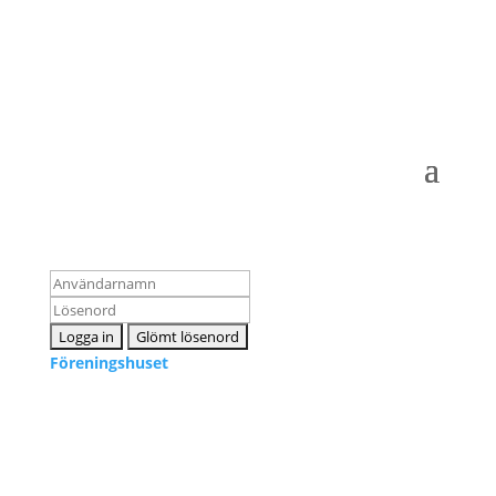
Logga in som medlem
Föreningshuset
Kontakta oss
info@snpf.se