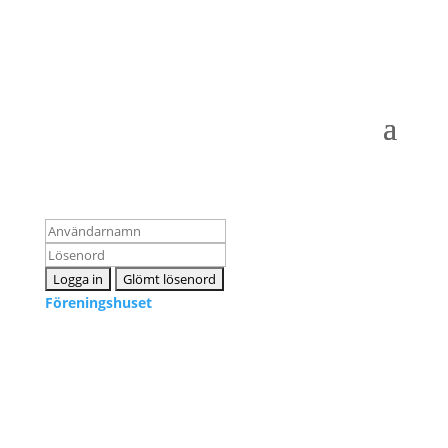
Logga in som medlem
Föreningshuset
Kontakta oss
info@snpf.se