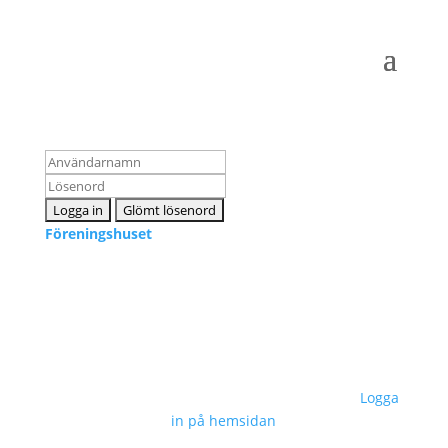
Logga in som medlem
Föreningshuset
Kontakta oss
info@snpf.se
Sveriges Neuropsykologers Förening © 2023 –
Logga
in på hemsidan