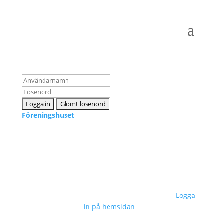
Logga in som medlem
Föreningshuset
Kontakta oss
info@snpf.se
Sveriges Neuropsykologers Förening © 2023 –
Logga
in på hemsidan