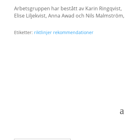
Arbetsgruppen har bestått av
Karin Ringqvist
,
Elise Liljekvist,
Anna Awad
och
Nils Malmström,
Etiketter:
riktlinjer
rekommendationer
Logga in som medlem