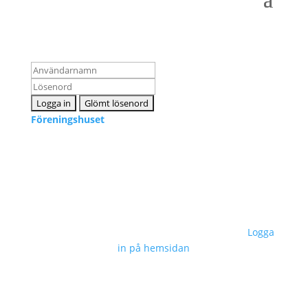
Logga in som medlem
Föreningshuset
Kontakta oss
info@snpf.se
Sveriges Neuropsykologers Förening © 2023 –
Logga
in på hemsidan