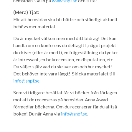
hemsidan. Gå in på
www.snpf.se
och titta!
(Mera) Tjat:
För att hemsidan ska bli bättre och ständigt aktuell
behövs mer material.
Du är mycket välkommen med ditt bidrag! Det kan
handla om en konferens du deltagit i, något projekt
du driver (eller är med i), en frågeställning du tycker
är intressant, en bokrecension, en disputation, etc.
Du väljer själv vad du skriver om och hur mycket!
Det behöver inte vara långt! Skicka materialet till
info@snpf.se
.
Som vi tidigare berättat får vi böcker från förlagen
mot att de recenseras på hemsidan. Anna Awad
förmedlar böckerna. Om du recenserar får du alltså
boken! Du når Anna via
info@snpf.se
.