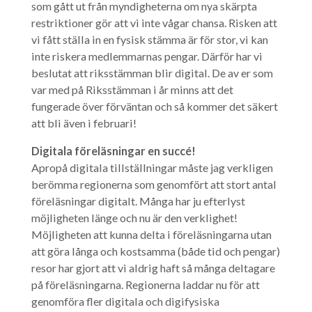
som gått ut från myndigheterna om nya skärpta
restriktioner gör att vi inte vågar chansa. Risken att
vi fått ställa in en fysisk stämma är för stor, vi kan
inte riskera medlemmarnas pengar. Därför har vi
beslutat att riksstämman blir digital. De av er som
var med på Riksstämman i år minns att det
fungerade över förväntan och så kommer det säkert
att bli även i februari!
Digitala föreläsningar en succé!
Apropå digitala tillställningar måste jag verkligen
berömma regionerna som genomfört att stort antal
föreläsningar digitalt. Många har ju efterlyst
möjligheten länge och nu är den verklighet!
Möjligheten att kunna delta i föreläsningarna utan
att göra långa och kostsamma (både tid och pengar)
resor har gjort att vi aldrig haft så många deltagare
på föreläsningarna. Regionerna laddar nu för att
genomföra fler digitala och digifysiska