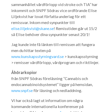
sammanhållet vårdförlopp vid stroke och TIA” har
inkommit och SNPF Södras vice ordförande Elise
Liljekvist har lovat författa underlag för ett
remissvar. Inkom med synpunkter till
elise.liljekvist@skane.se
! Remisstiden går ut 15/2
så Elise behöver dina synpunkter senast 20/1!
Jag kunde inte få länken till remissen att fungera
men du hittar texten på
www.kunskapsstyrningvard.se
> kunskapsstyrning
> remisser vårdförlopp, vårdprogram och riktlinjer.
Åhörarkopior
från SNPF Södras föreläsning ”Cannabis och
endocannabinoidsystemet” ligger på hemsidan,
www.snpf.se
för läsning och nedladdning.
Vi har också lagt ut information om några
kommande internationella konferenser på