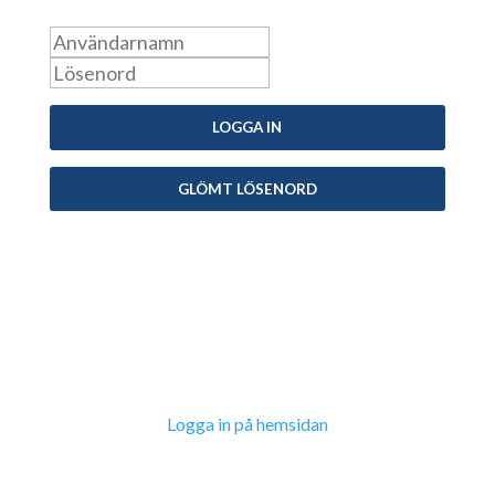
Logga in som medlem
Kontakta oss
info@snpf.se
Sveriges Neuropsykologers Förening © 2023 –
Logga in på hemsidan