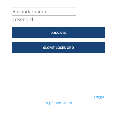
Logga in som medlem
Kontakta oss
info@snpf.se
Sveriges Neuropsykologers Förening © 2023 –
Logga
in på hemsidan