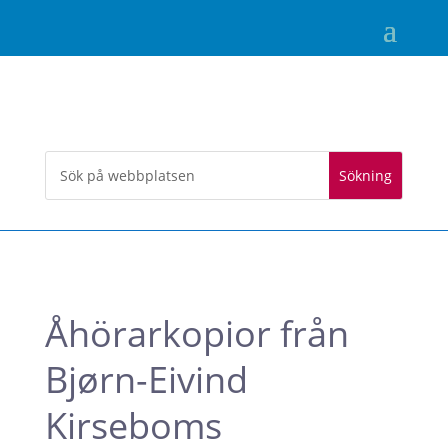
Åhörarkopior från
Bjørn-Eivind
Kirseboms