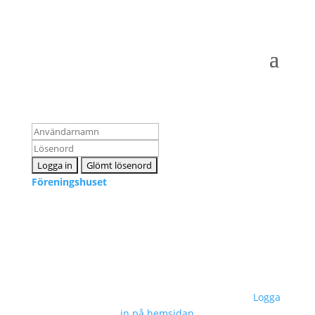
Logga in som medlem
Föreningshuset
Kontakta oss
info@snpf.se
Sveriges Neuropsykologers Förening © 2023 –
Logga
in på hemsidan