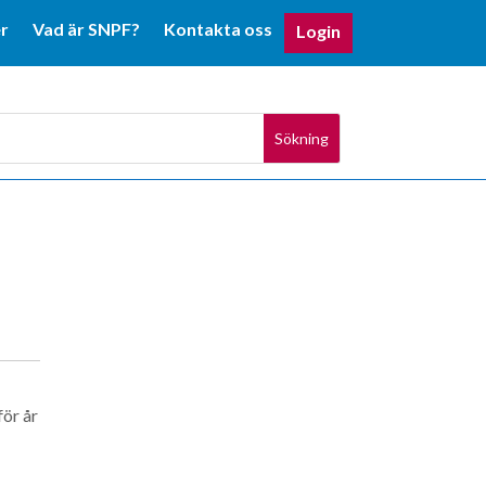
r
Vad är SNPF?
Kontakta oss
Login
för år