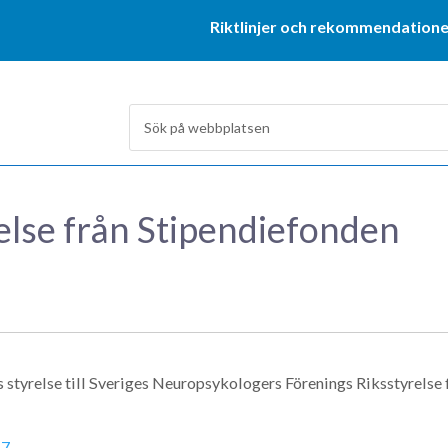
Riktlinjer och rekommendatione
lse från Stipendiefonden
styrelse till Sveriges Neuropsykologers Förenings Riksstyrelse 
17