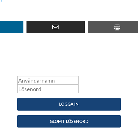
Ko
Logga in som medlem
inf