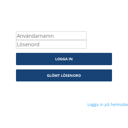
Ko
Logga in som medlem
inf
Sveriges Neuropsykologers Förening © 2023 –
Logga in på hemsida