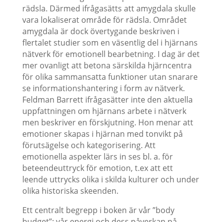
rädsla. Därmed ifrågasätts att amygdala skulle
vara lokaliserat område för rädsla. Området
amygdala är dock övertygande beskriven i
flertalet studier som en väsentlig del i hjärnans
nätverk för emotionell bearbetning. I dag är det
mer ovanligt att betona särskilda hjärncentra
för olika sammansatta funktioner utan snarare
se informationshantering i form av nätverk.
Feldman Barrett ifrågasätter inte den aktuella
uppfattningen om hjärnans arbete i nätverk
men beskriver en förskjutning. Hon menar att
emotioner skapas i hjärnan med tonvikt på
förutsägelse och kategorisering. Att
emotionella aspekter lärs in ses bl. a. för
beteendeuttryck för emotion, t.ex att ett
leende uttrycks olika i skilda kulturer och under
olika historiska skeenden.
Ett centralt begrepp i boken är vår ”body
budget”; vår energi och dess påverkan på