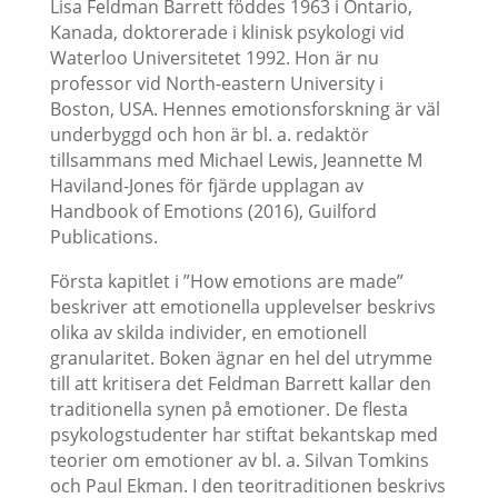
Lisa Feldman Barrett föddes 1963 i Ontario,
Kanada, doktorerade i klinisk psykologi vid
Waterloo Universitetet 1992. Hon är nu
professor vid North-eastern University i
Boston, USA. Hennes emotionsforskning är väl
underbyggd och hon är bl. a. redaktör
tillsammans med Michael Lewis, Jeannette M
Haviland-Jones för fjärde upplagan av
Handbook of Emotions (2016), Guilford
Publications.
Första kapitlet i ”How emotions are made”
beskriver att emotionella upplevelser beskrivs
olika av skilda individer, en emotionell
granularitet. Boken ägnar en hel del utrymme
till att kritisera det Feldman Barrett kallar den
traditionella synen på emotioner. De flesta
psykologstudenter har stiftat bekantskap med
teorier om emotioner av bl. a. Silvan Tomkins
och Paul Ekman. I den teoritraditionen beskrivs