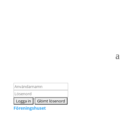
Logga in som medlem
Föreningshuset
Kontakta oss
info@snpf.se