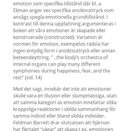
emotion som specifika tillstånd där bl. a.
Ekman anger sex specifika ansiktsuttryck som
ansågs spegla emotionella grundtillstånd. I
kontrast till denna uppfattning argumenteras i
boken att våra emotioner är skapade eller
konstruerade (constructed). Variation är
normen för emotion, exempelvis rädsla har
ingen entydig form i ansiktsuttryck eller annan
beteendeyttring. ” ..the body’s orchestra of
internal organs can play many different
symphonies during happiness, fear, and the
rest” (sid. 14)
Med det sagt, innebär det inte att emotioner
skulle vara en illusion eller slumpmässiga, utan
att samma kategori av emotion innefattar olika
kroppsliga reaktioner i skilda sammanhang för
samma individ eller bland skilda individer.
Feldman Barrett drar slutsatsen att hjärnan
har flertalet “vägar” att skapa t ex. emotionen