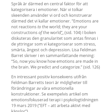
Språk är därmed en central faktor för att
kategorisera i emotioner. När vi tolkar
skeenden använder vi ord och konstruerar
därmed det vi kallar emotioner. ”Emotions are
not reactions
to
the world; they are your
constructions
of
the world
”.
(sid. 104) I boken
diskuteras den granularitet som antas finnas i
de yttringar som vi kategoriserar som stress,
smärta, ångest och depression. Lisa Feldman
Barret skriver i en sammanfattande mening:
“So, now you know how emotions are made in
the brain. We predict and categorize.” (sid. 126)
En intressant positiv konsekvens utifrån
Feldman Barretts teori är möjligheter till
förändringar av våra emotionella
konstruktioner. Se exempelvis artikel om
emotionsfokuserad terapi i psykologtidningen
19 mars 2019 (”EFT – att arbeta aktivt med
känslor”).