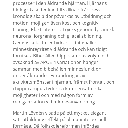
processer i den åldrande hjärnan. Hjärnans
biologiska ålder kan till skillnad från dess
kronologiska ålder påverkas av utbildning och
motion, möjligen även kost och kognitiv
träning. Plasticiteten uttrycks genom dynamisk
neuronal förgrening och gliacellsbildning.
Genetiska faktorer bidrar till bibehållen
minnesintegritet vid åldrande och kan tidigt
förutses. Bibehållen hippocampus volym och
avsaknad av APOE-4 variationen hänger
samman med bibehållen minnesfunktion
under åldrandet. Förändringar av
aktivitetsmönster i hjärnan, främst frontalt och
i hippocampus tyder på kompensatoriska
möjligheter i och med någon form av
reorganisation vid minnesanvändning.
Martin Lövdén visade på ett mycket elegant
sätt utbildningseffekt på allmänintellektuell
förmåga. Då folkskolereformen infördes i