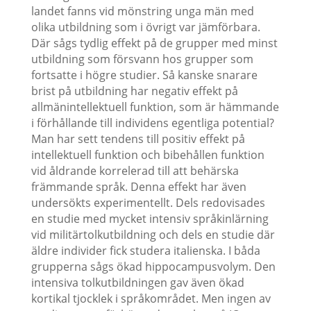
landet fanns vid mönstring unga män med
olika utbildning som i övrigt var jämförbara.
Där sågs tydlig effekt på de grupper med minst
utbildning som försvann hos grupper som
fortsatte i högre studier. Så kanske snarare
brist på utbildning har negativ effekt på
allmänintellektuell funktion, som är hämmande
i förhållande till individens egentliga potential?
Man har sett tendens till positiv effekt på
intellektuell funktion och bibehållen funktion
vid åldrande korrelerad till att behärska
främmande språk. Denna effekt har även
undersökts experimentellt. Dels redovisades
en studie med mycket intensiv språkinlärning
vid militärtolkutbildning och dels en studie där
äldre individer fick studera italienska. I båda
grupperna sågs ökad hippocampusvolym. Den
intensiva tolkutbildningen gav även ökad
kortikal tjocklek i språkområdet. Men ingen av