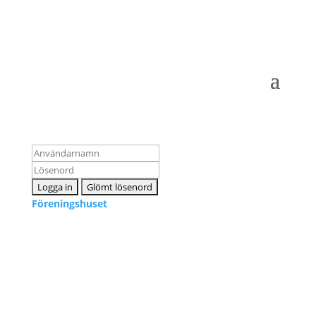
Logga in som medlem
Föreningshuset
Kontakta oss
info@snpf.se