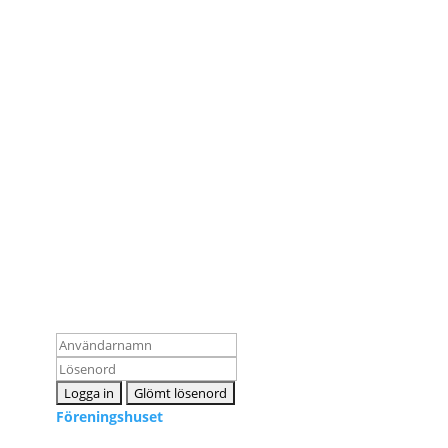
Ko
Logga in som medlem
inf
Föreningshuset