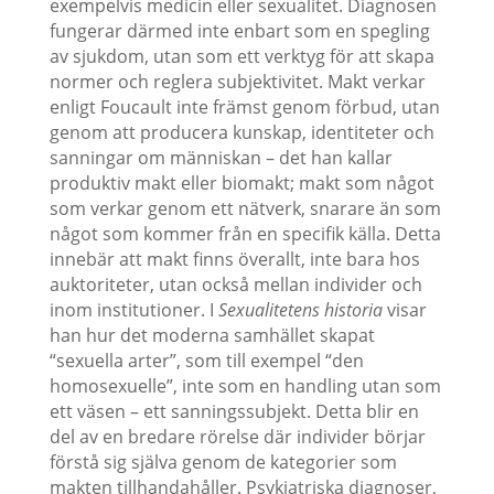
exempelvis medicin eller sexualitet. Diagnosen
fungerar därmed inte enbart som en spegling
av sjukdom, utan som ett verktyg för att skapa
normer och reglera subjektivitet. Makt verkar
enligt Foucault inte främst genom förbud, utan
genom att producera kunskap, identiteter och
sanningar om människan – det han kallar
produktiv makt eller biomakt; makt som något
som verkar genom ett nätverk, snarare än som
något som kommer från en specifik källa. Detta
innebär att makt finns överallt, inte bara hos
auktoriteter, utan också mellan individer och
inom institutioner. I
Sexualitetens historia
visar
han hur det moderna samhället skapat
“sexuella arter”, som till exempel “den
homosexuelle”, inte som en handling utan som
ett väsen – ett sanningssubjekt. Detta blir en
del av en bredare rörelse där individer börjar
förstå sig själva genom de kategorier som
makten tillhandahåller. Psykiatriska diagnoser,