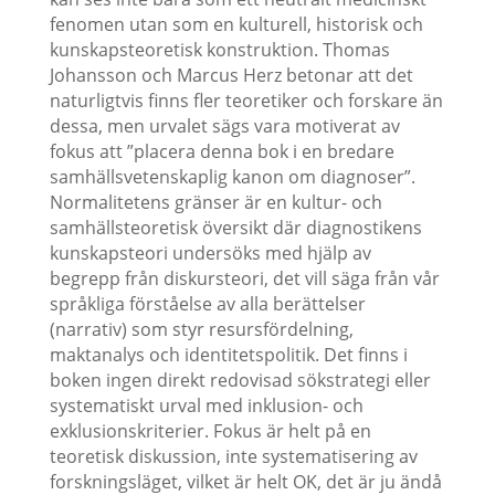
fenomen utan som en kulturell, historisk och
kunskapsteoretisk konstruktion. Thomas
Johansson och Marcus Herz betonar att det
naturligtvis finns fler teoretiker och forskare än
dessa, men urvalet sägs vara motiverat av
fokus att ”placera denna bok i en bredare
samhällsvetenskaplig kanon om diagnoser”.
Normalitetens gränser är en kultur- och
samhällsteoretisk översikt där diagnostikens
kunskapsteori undersöks med hjälp av
begrepp från diskursteori, det vill säga från vår
språkliga förståelse av alla berättelser
(narrativ) som styr resursfördelning,
maktanalys och identitetspolitik. Det finns i
boken ingen direkt redovisad sökstrategi eller
systematiskt urval med inklusion- och
exklusionskriterier. Fokus är helt på en
teoretisk diskussion, inte systematisering av
forskningsläget, vilket är helt OK, det är ju ändå