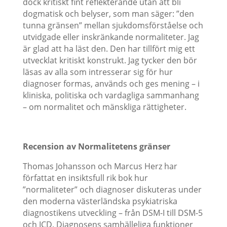
dock kritiskt fint reflekterande utan att bli
dogmatisk och belyser, som man säger: ”den
tunna gränsen” mellan sjukdomsförståelse och
utvidgade eller inskränkande normaliteter. Jag
är glad att ha läst den. Den har tillfört mig ett
utvecklat kritiskt konstrukt. Jag tycker den bör
läsas av alla som intresserar sig för hur
diagnoser formas, används och ges mening – i
kliniska, politiska och vardagliga sammanhang
– om normalitet och mänskliga rättigheter.
Recension av Normalitetens gränser
Thomas Johansson och Marcus Herz har
författat en insiktsfull rik bok hur
”normaliteter” och diagnoser diskuteras under
den moderna västerländska psykiatriska
diagnostikens utveckling – från DSM-I till DSM-5
och ICD. Diagnosens samhälleliga funktioner