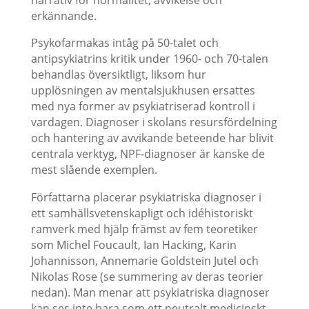
narrativ för normalitet, avvikelse och
erkännande.
Psykofarmakas intåg på 50-talet och
antipsykiatrins kritik under 1960- och 70-talen
behandlas översiktligt, liksom hur
upplösningen av mentalsjukhusen ersattes
med nya former av psykiatriserad kontroll i
vardagen. Diagnoser i skolans resursfördelning
och hantering av avvikande beteende har blivit
centrala verktyg, NPF-diagnoser är kanske de
mest slående exemplen.
Författarna placerar psykiatriska diagnoser i
ett samhällsvetenskapligt och idéhistoriskt
ramverk med hjälp främst av fem teoretiker
som Michel Foucault, Ian Hacking, Karin
Johannisson, Annemarie Goldstein Jutel och
Nikolas Rose (se summering av deras teorier
nedan). Man menar att psykiatriska diagnoser
kan ses inte bara som ett neutralt medicinskt