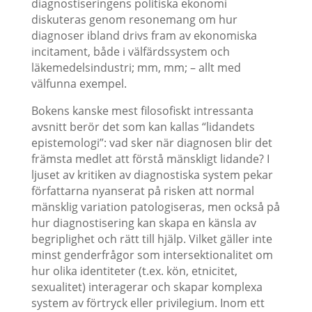
diagnostiseringens politiska ekonomi
diskuteras genom resonemang om hur
diagnoser ibland drivs fram av ekonomiska
incitament, både i välfärdssystem och
läkemedelsindustri; mm, mm; – allt med
välfunna exempel.
Bokens kanske mest filosofiskt intressanta
avsnitt berör det som kan kallas “lidandets
epistemologi”: vad sker när diagnosen blir det
främsta medlet att förstå mänskligt lidande? I
ljuset av kritiken av diagnostiska system pekar
författarna nyanserat på risken att normal
mänsklig variation patologiseras, men också på
hur diagnostisering kan skapa en känsla av
begriplighet och rätt till hjälp. Vilket gäller inte
minst genderfrågor som intersektionalitet om
hur olika identiteter (t.ex. kön, etnicitet,
sexualitet) interagerar och skapar komplexa
system av förtryck eller privilegium. Inom ett