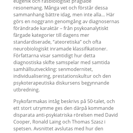
eugenik och rasbiologiskt präglade
resonemang. Många vet och förstår dessa
sammanhang bättre idag, men inte alla… Här
görs en noggrann genomgång av diagnosernas
förändrade karaktär – från psykoanalytiskt
färgade kategorier till dagens mer
standardiserade, “ateoretiska” och ofta
neurobiologiskt inramade klassifikationer.
Författarna visar samtidigt hur detta
diagnostiska skifte samspelar med samtida
samhällsutveckling: senmodernitet,
individualisering, prestationskultur och den
psykoterapeutiska diskursens begynnande
utbredning.
Psykofarmakas intåg beskrivs på 50-talet, och
ett stort utrymme ges den därpå kommande
disparata anti-psykiatriska rörelsen med David
Cooper, Ronald Laing och Thomas Szasz i
spetsen. Avsnittet avslutas med hur den