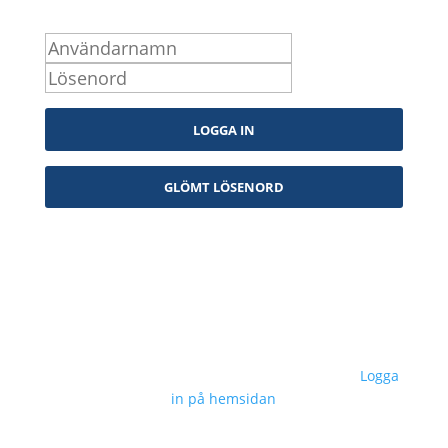
Logga in som medlem
Kontakta oss
info@snpf.se
Sveriges Neuropsykologers Förening © 2023 –
Logga
in på hemsidan