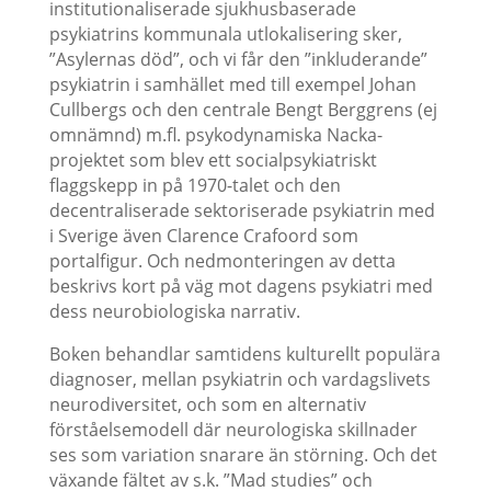
institutionaliserade sjukhusbaserade
psykiatrins kommunala utlokalisering sker,
”Asylernas död”, och vi får den ”inkluderande”
psykiatrin i samhället med till exempel Johan
Cullbergs och den centrale Bengt Berggrens (ej
omnämnd) m.fl. psykodynamiska Nacka-
projektet som blev ett socialpsykiatriskt
flaggskepp in på 1970-talet och den
decentraliserade sektoriserade psykiatrin med
i Sverige även Clarence Crafoord som
portalfigur. Och nedmonteringen av detta
beskrivs kort på väg mot dagens psykiatri med
dess neurobiologiska narrativ.
Boken behandlar samtidens kulturellt populära
diagnoser, mellan psykiatrin och vardagslivets
neurodiversitet, och som en alternativ
förståelsemodell där neurologiska skillnader
ses som variation snarare än störning. Och det
växande fältet av s.k. ”Mad studies” och