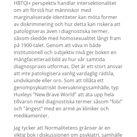
HBTQI+ perspektiv handlar intersektionalitet
om att förstå hur människor med
marginaliserade identiteter kan möta former
av diskriminering och hur detta kan riskera att
patologiseras även i diagnostiska termer,
såsom skedde med homosexualitet långt fram
på 1900-talet. Genom att väva in både
institutionell och subjektiv nivå ger boken en
mångfacetterad bild av hur vår samtida
diagnospraxis utformas. Det är ett stort ansvar
att inte patologisera vanlig vardaglig rädsla,
undvikande eller oro. Som att tillåta ett
genompsykiatriskt övervakningssamhälle, typ
Huxleys ”New Brave World” att äta upp hela
tillvaron med diagnostiska termer såsom ”fobi”
och ”ångest” med en armé av kliniker och
medikamenter.
Jag tycker att Normalitetens gränser är en
viktig bok i diskussionen om psykiatri, samhälle