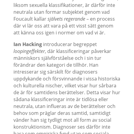
liksom sexuella klassifikationer, är därför inte
neutrala utan formar subjektet genom vad
Foucault kallar
självets regerande
– en process
där vi lär oss att vara på ett visst sätt genom
att känna oss igen i normer om vad vi är.
Ian Hacking
introducerar begreppet
loopingeffekter
, där klassificeringar påverkar
människors självförståelse och i sin tur
förändrar den kategori de tillhör. Han
intresserar sig särskilt för diagnosers
uppdykande och försvinnande i vissa historiska
och kulturella nischer, vilket visar hur sårbara
de är för samtidens berättelser. Detta visar hur
sådana klassificeringar inte är tidlösa eller
neutrala, utan influeras av de berättelser och
behov som präglar deras samtid, samtidigt
vänder han sig tydligt mot all form av social
konstruktionism. Diagnoser ses därför inte
bara som empiriska fynd utan som sociala