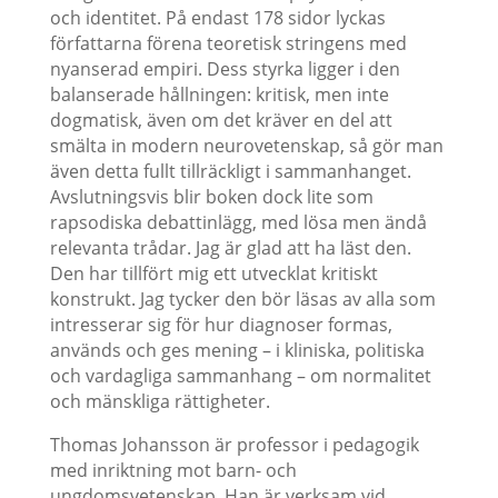
och identitet. På endast 178 sidor lyckas
författarna förena teoretisk stringens med
nyanserad empiri. Dess styrka ligger i den
balanserade hållningen: kritisk, men inte
dogmatisk, även om det kräver en del att
smälta in modern neurovetenskap, så gör man
även detta fullt tillräckligt i sammanhanget.
Avslutningsvis blir boken dock lite som
rapsodiska debattinlägg, med lösa men ändå
relevanta trådar. Jag är glad att ha läst den.
Den har tillfört mig ett utvecklat kritiskt
konstrukt. Jag tycker den bör läsas av alla som
intresserar sig för hur diagnoser formas,
används och ges mening – i kliniska, politiska
och vardagliga sammanhang – om normalitet
och mänskliga rättigheter.
Thomas Johansson är professor i pedagogik
med inriktning mot barn- och
ungdomsvetenskap. Han är verksam vid