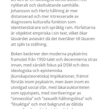
nyliberalt och skoltuktande samhälle.
Johansson och Hertz hållning är mer
distanserad och mer intresserade av
diagnosens kulturella funktion som
identitetsbärare och språklig ram. Författarna
är objektivt empiriska i sin text, vilket ökar
läsvärdet avsevärt då det överlåter till läsaren
att själv ta ställning.
Boken beskriver den moderna psykiatrins
framväxt från 1950-talet och decennierna strax
innan, med särskilt fokus på DSM och dess
ideologiska och epistemiska
(kunskapsteoretiska) implikationer, främst
förstås inom psykiatrin, men även inom en
utvidgad social sfär, med läkarauktoriteten
som spjutspets, med steriliseringar av
”sinnesslöa” och ”sexuellt hållningslösa” och
”lösaktiga” och mot bakgrund av dåtida