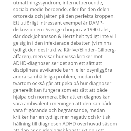
utmattningssyndrom, internetberoende,
sociala-medie-beroende, eller för den delen:
ortorexia och jakten på den perfekta kroppen.
Ett utförligt intressant exempel är DAMP-
diskussionen i Sverige i början av 1990-talet,
där dock Johansson & Hertz helt tydligt inte vill
ge sig in i den infekterade debatten (vi minns
tydligt den destruktiva Kärfve/Elinder–Gillberg-
affären), men visar hur vissa kritiker mot
ADHD-diagnoser ser det som ett sätt att
disciplinera avvikande barn, eller osynliggöra
andra samhälleliga problem, medan det
tvärtom också går att peka på hur diagnoser
generellt kan fungera som ett sätt att både
hjälpa och normera. Eller att en diagnos kan
vara ambivalent i meningen att den kan både
vara frigörande och begränsande, medan
kritiker har en tydligt mer negativ och kritisk
hållning till diagnosen ADHD överhuvud såsom
att den är en ideologisk konstruktion i ett