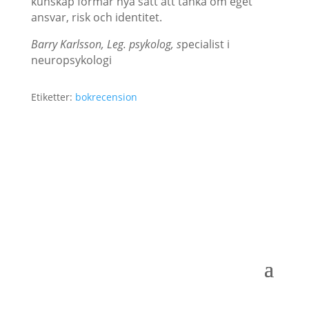
kunskap formar nya sätt att tänka om eget
ansvar, risk och identitet.
Barry Karlsson, Leg. psykolog, s
pecialist i
neuropsykologi
Etiketter:
bokrecension