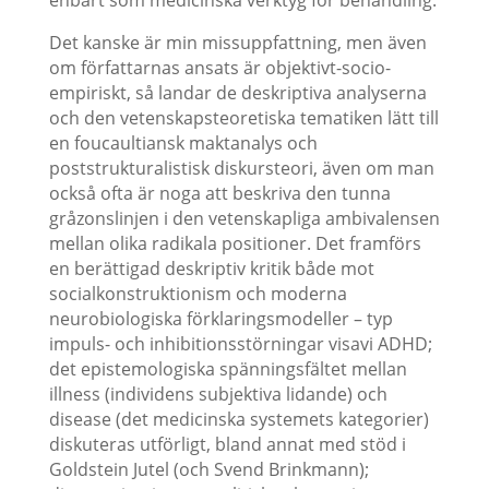
enbart som medicinska verktyg för behandling.
Det kanske är min missuppfattning, men även
om författarnas ansats är objektivt-socio-
empiriskt, så landar de deskriptiva analyserna
och den vetenskapsteoretiska tematiken lätt till
en foucaultiansk maktanalys och
poststrukturalistisk diskursteori, även om man
också ofta är noga att beskriva den tunna
gråzonslinjen i den vetenskapliga ambivalensen
mellan olika radikala positioner. Det framförs
en berättigad deskriptiv kritik både mot
socialkonstruktionism och moderna
neurobiologiska förklaringsmodeller – typ
impuls- och inhibitionsstörningar visavi ADHD;
det epistemologiska spänningsfältet mellan
illness (individens subjektiva lidande) och
disease (det medicinska systemets kategorier)
diskuteras utförligt, bland annat med stöd i
Goldstein Jutel (och Svend Brinkmann);