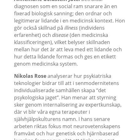
diagnosen som en social ram snarare än en
fixerad biologisk sanning; den ordnar och
legitimerar lidande i en medicinsk kontext. Hon
gör också skillnad på
illness
(individens
erfarenhet) och
disease
(den medicinska
klassificeringen), vilket belyser skillnaden
mellan hur det är att leva med ett lidande och
hur detta lidande formas och ges en etikett
genom medicinska system.
Nikolas Rose
analyserar hur psykiatriska
teknologier bidrar till att i senmodernitetens
individualiserade samhällen skapa “det
psykologiska jaget”. Han menar att styrning
sker genom internalisering av expertkunskap,
där vi blir våra egna terapeuter i
självhjälpskulturens namn. I hans senare
arbeten riktas fokus mot neurovetenskapens
framväxt och hur genetisk och hjärnbaserad