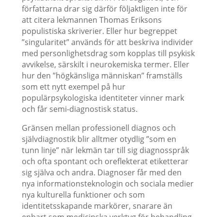
författarna drar sig därför följaktligen inte för
att citera lekmannen Thomas Eriksons
populistiska skriverier. Eller hur begreppet
”singularitet” används för att beskriva individer
med personlighetsdrag som kopplas till psykisk
avvikelse, särskilt i neurokemiska termer. Eller
hur den ”högkänsliga människan” framställs
som ett nytt exempel på hur
populärpsykologiska identiteter vinner mark
och får semi-diagnostisk status.
Gränsen mellan professionell diagnos och
självdiagnostik blir alltmer otydlig ”som en
tunn linje” när lekmän tar till sig diagnosspråk
och ofta spontant och oreflekterat etiketterar
sig själva och andra. Diagnoser får med den
nya informationsteknologin och sociala medier
nya kulturella funktioner och som
identitetsskapande markörer, snarare än