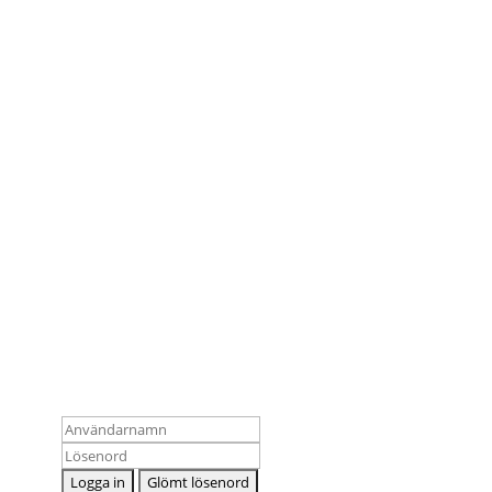
Ko
Logga in som medlem
inf