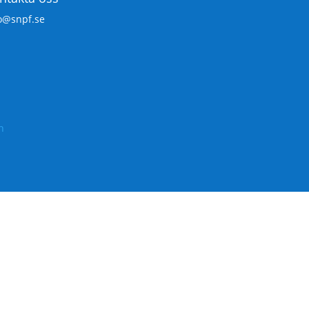
o@snpf.se
n