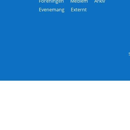
Föreningen
Medlem
Arkiv
Evenemang
Externt