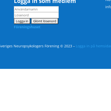
Logga in som medlem
inf
Föreningshuset
Sveriges Neuropsykologers Förening © 2023 –
Logga in på hemsida