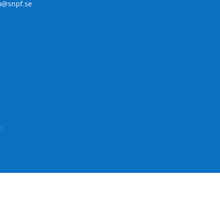
o@snpf.se
n