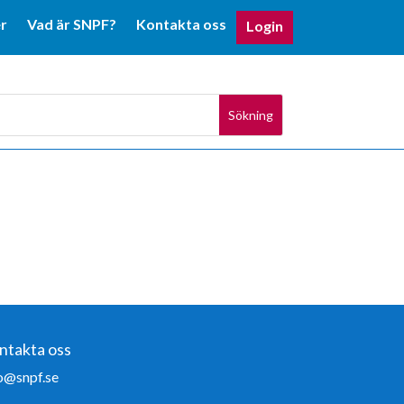
r
Vad är SNPF?
Kontakta oss
Login
ntakta oss
o@snpf.se