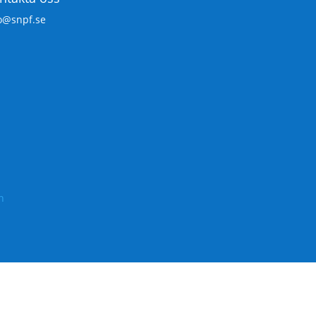
o@snpf.se
n