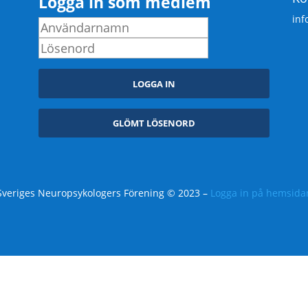
Logga in som medlem
inf
Sveriges Neuropsykologers Förening © 2023 –
Logga in på hemsida