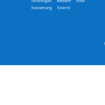
Föreningen
Medlem
Arkiv
Evenemang
Externt