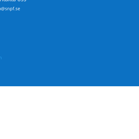
o@snpf.se
n