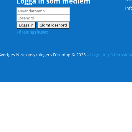
Logga in som medlem
inf
Föreningshuset
Sveriges Neuropsykologers Förening © 2023 –
Logga in på hemsida