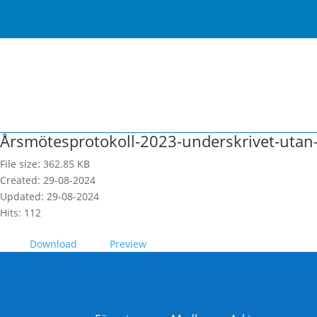
Årsmötesprotokoll-2023-underskrivet-utan
File size: 362.85 KB
Created: 29-08-2024
Updated: 29-08-2024
Hits: 112
Download
Preview