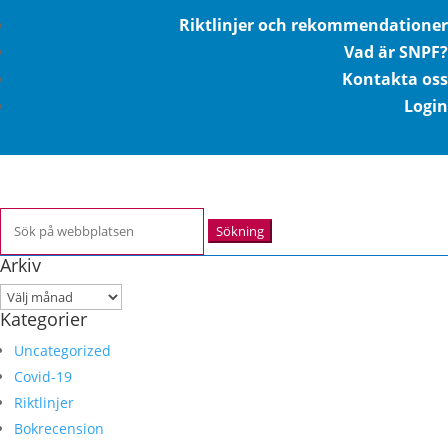
Riktlinjer och rekommendationer
Vad är SNPF?
Kontakta oss
Login
Sök
efter:
Arkiv
Arkiv
Kategorier
Uncategorized
Covid-19
Riktlinjer
Bokrecension