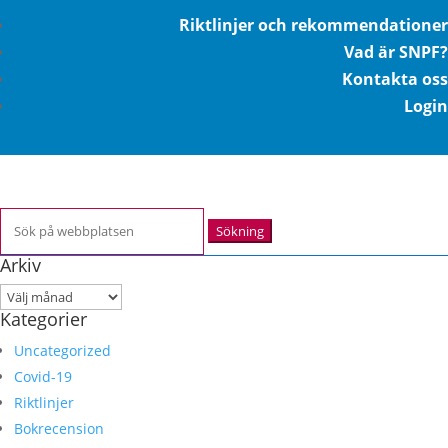
Riktlinjer och rekommendationer
Vad är SNPF?
Kontakta oss
Login
Sök
efter:
Arkiv
Arkiv
Kategorier
Uncategorized
Covid-19
Riktlinjer
Bokrecension