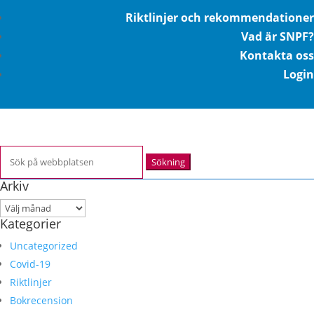
Riktlinjer och rekommendationer
Vad är SNPF?
Kontakta oss
Login
Sök
efter:
Arkiv
Arkiv
Kategorier
Uncategorized
Covid-19
Riktlinjer
Bokrecension