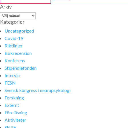
efter:
Arkiv
Arkiv
Kategorier
Uncategorized
Covid-19
Riktlinjer
Bokrecension
Konferens
Stipendiefonden
Intervju
FESN
Svensk kongress i neuropsykologi
Forskning
Externt
Föreläsning
Aktiviteter
SNPF