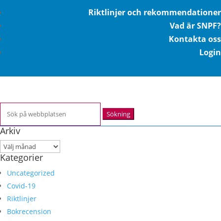
Riktlinjer och rekommendationer
Vad är SNPF?
Kontakta oss
Login
Sök
efter:
Arkiv
Arkiv
Kategorier
Uncategorized
Covid-19
Riktlinjer
Bokrecension