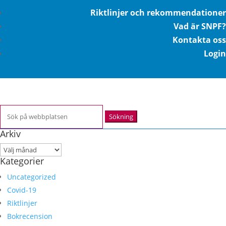
Riktlinjer och rekommendationer
Vad är SNPF?
Kontakta oss
Login
Sök
efter:
Arkiv
Arkiv
Kategorier
Uncategorized
Covid-19
Riktlinjer
Bokrecension