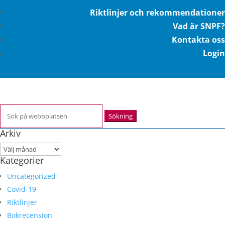
Riktlinjer och rekommendationer
Vad är SNPF?
Kontakta oss
Login
Sök
efter:
Arkiv
Arkiv
Kategorier
Uncategorized
Covid-19
Riktlinjer
Bokrecension