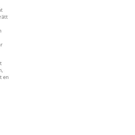
at
rätt
n
ar
t
n,
t en