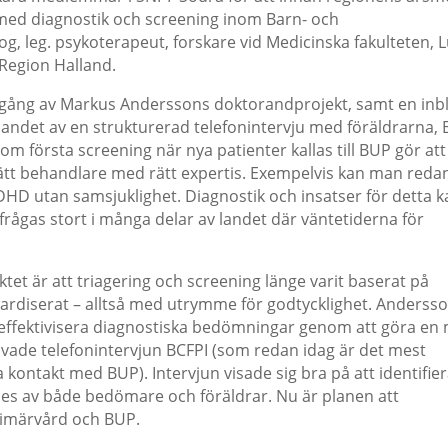
med diagnostik och screening inom Barn- och
g, leg. psykoterapeut, forskare vid Medicinska fakulteten, 
Region Halland.
ång av Markus Anderssons doktorandprojekt, samt en inbli
dandet av en strukturerad telefonintervju med föräldrarna, 
som första screening när nya patienter kallas till BUP gör att
rätt behandlare med rätt expertis. Exempelvis kan man reda
D utan samsjuklighet. Diagnostik och insatser för detta k
rågas stort i många delar av landet där väntetiderna för
ktet är att triagering och screening länge varit baserat på
andardiserat – alltså med utrymme för godtycklighet. Anderss
 effektivisera diagnostiska bedömningar genom att göra en
rovade telefonintervjun BCFPI (som redan idag är det mest
kontakt med BUP). Intervjun visade sig bra på att identifie
ades av både bedömare och föräldrar. Nu är planen att
rimärvård och BUP.