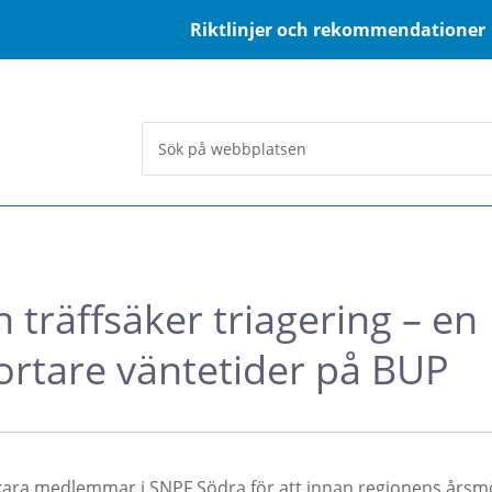
Riktlinjer och rekommendationer
 träffsäker triagering – en
kortare väntetider på BUP
kara medlemmar i SNPF Södra för att innan regionens årsm