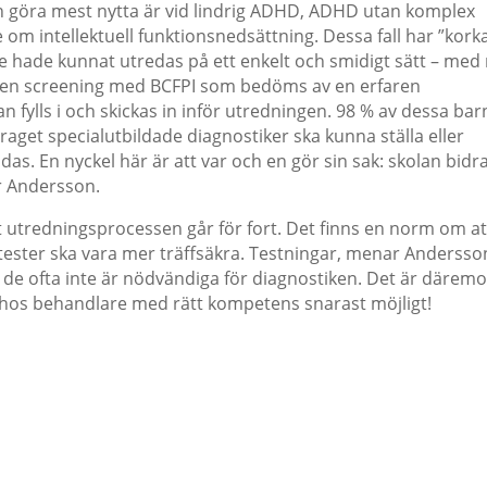
 göra mest nytta är vid lindrig ADHD, ADHD utan komplex
 om intellektuell funktionsnedsättning. Dessa fall har ”kork
e hade kunnat utredas på ett enkelt och smidigt sätt – med 
er en screening med BCFPI som bedöms av en erfaren
an fylls i och skickas in inför utredningen. 98 % av dessa bar
raget specialutbildade diagnostiker ska kunna ställa eller
as. En nyckel här är att var och en gör sin sak: skolan bidr
r Andersson.
t utredningsprocessen går för fort. Det finns en norm om at
ester ska vara mer träffsäkra. Testningar, menar Andersso
 de ofta inte är nödvändiga för diagnostiken. Det är däremo
hos behandlare med rätt kompetens snarast möjligt!