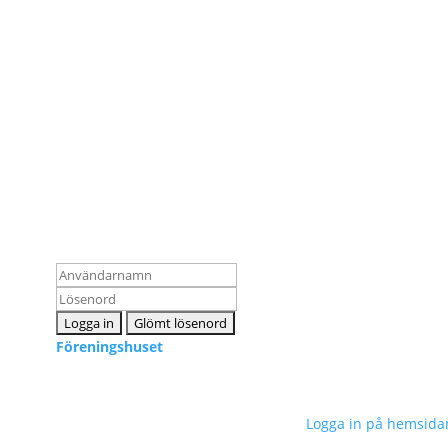
Ko
Logga in som medlem
inf
Föreningshuset
Sveriges Neuropsykologers Förening © 2023 –
Logga in på hemsida