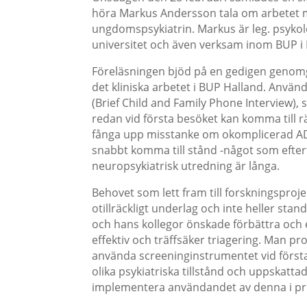
höra Markus Andersson tala om arbetet 
ungdomspsykiatrin. Markus är leg. psykolo
universitet och även verksam inom BUP i 
Föreläsningen bjöd på en gedigen genomg
det kliniska arbetet i BUP Halland. Använ
(Brief Child and Family Phone Interview), 
redan vid första besöket kan komma till 
fånga upp misstanke om okomplicerad ADH
snabbt komma till stånd -något som efterf
neuropsykiatrisk utredning är långa.
Behovet som lett fram till forskningsproje
otillräckligt underlag och inte heller st
och hans kollegor önskade förbättra och
effektiv och träffsäker triagering. Man p
använda screeninginstrumentet vid första 
olika psykiatriska tillstånd och uppskatt
implementera användandet av denna i p