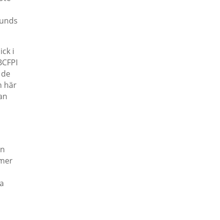
Lunds
ck i
BCFPI
 de
n här
an
on
 mer
ra