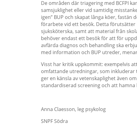
De områden där triagering med BCFPI kan
samsjuklighet eller vid samtidig misstanke
igen” BUP och skapat långa köer, fastän d
förarbete vid ett besök. Detta förutsätt
sjuksköterska, samt att material från skol
behöver endast ett besök för att för uppd
avfärda diagnos och behandling ska erbjud
med information och BUP utreder, mena
Visst har kritik uppkommit: exempelvis at
omfattande utredningar, som inkluderar t
ger en känsla av vetenskaplighet även om
standardiserad screening och att hamna 
Anna Claesson, leg psykolog
SNPF Södra