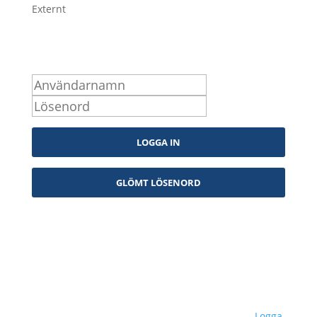
Externt
Logga in som medlem
Kontakta oss
info@snpf.se
Sveriges Neuropsykologers Förening © 2023 –
Logga