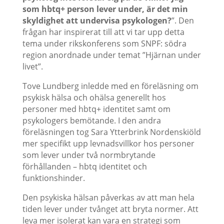
som hbtq+ person lever under, är det min
skyldighet att undervisa psykologen?
”. Den
frågan har inspirerat till att vi tar upp detta
tema under rikskonferens som SNPF: södra
region anordnade under temat ”Hjärnan under
livet”.
Tove Lundberg inledde med en föreläsning om
psykisk hälsa och ohälsa generellt hos
personer med hbtq+ identitet samt om
psykologers bemötande. I den andra
föreläsningen tog Sara Ytterbrink Nordenskiöld
mer specifikt upp levnadsvillkor hos personer
som lever under två normbrytande
förhållanden – hbtq identitet och
funktionshinder.
Den psykiska hälsan påverkas av att man hela
tiden lever under tvånget att bryta normer. Att
leva mer isolerat kan vara en strategi som