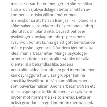
minskar utsattheten men ger en sämre hälsa.
Hälso- och sjukvårdslagen betonar vikten av
kompensatoriska villkor i mötet med
människor så att hälsan främjas lika. Ibland kan
sökorsaken vara relaterad till personens hbtq+
identitet och ibland inte. Oavsett behöver
psykologer kunskap om hbtq+ personers
livsvillkor. För att kunna ge ett gott bemötande
måste psykologen också fundera igenom vilka
ideal man arbetar efter. Många psykologer
arbetar utifrån en neutralitetstanke där alla
klienter ska behandlas lika. Sådana
neutralitetsideal har ofta en god intention men
kan osynliggöra hur vissa grupper kan ha
specifika livsvillkor utifrån samhällsnormer
som påverkar hälsan. Andra arbetar utifrån ett
toleransperspektiv där de menar att alla som
bryter mot normerna ska tolereras. Detta är
också grundat i en god intention men kan leda