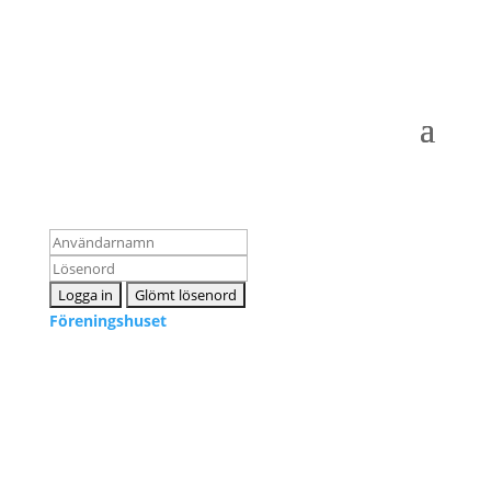
Logga in som medlem
Föreningshuset
Kontakta oss
info@snpf.se