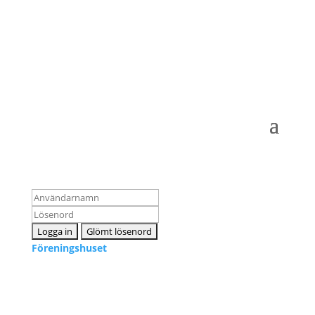
Logga in som medlem
Föreningshuset
Kontakta oss
info@snpf.se