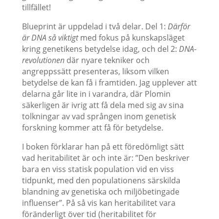
tillfället!
Blueprint är uppdelad i två delar. Del 1:
Därför
är DNA så viktigt
med fokus på kunskapsläget
kring genetikens betydelse idag, och del 2:
DNA-
revolutionen
där nyare tekniker och
angreppssätt presenteras, liksom vilken
betydelse de kan få i framtiden. Jag upplever att
delarna går lite in i varandra, där Plomin
säkerligen är ivrig att få dela med sig av sina
tolkningar av vad sprången inom genetisk
forskning kommer att få för betydelse.
I boken förklarar han på ett föredömligt sätt
vad heritabilitet är och inte är: ”Den beskriver
bara en viss statisk population vid en viss
tidpunkt, med den populationens särskilda
blandning av genetiska och miljöbetingade
influenser”. På så vis kan heritabilitet vara
föränderligt över tid (heritabilitet för