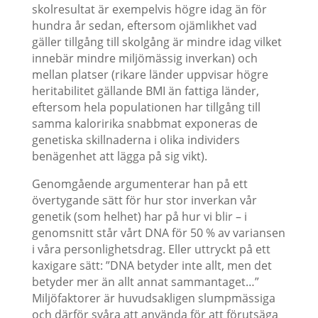
skolresultat är exempelvis högre idag än för
hundra år sedan, eftersom ojämlikhet vad
gäller tillgång till skolgång är mindre idag vilket
innebär mindre miljömässig inverkan) och
mellan platser (rikare länder uppvisar högre
heritabilitet gällande BMI än fattiga länder,
eftersom hela populationen har tillgång till
samma kaloririka snabbmat exponeras de
genetiska skillnaderna i olika individers
benägenhet att lägga på sig vikt).
Genomgående argumenterar han på ett
övertygande sätt för hur stor inverkan vår
genetik (som helhet) har på hur vi blir – i
genomsnitt står vårt DNA för 50 % av variansen
i våra personlighetsdrag. Eller uttryckt på ett
kaxigare sätt: ”DNA betyder inte allt, men det
betyder mer än allt annat sammantaget…”
Miljöfaktorer är huvudsakligen slumpmässiga
och därför svåra att använda för att förutsäga