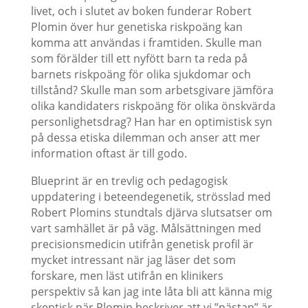
livet, och i slutet av boken funderar Robert
Plomin över hur genetiska riskpoäng kan
komma att användas i framtiden. Skulle man
som förälder till ett nyfött barn ta reda på
barnets riskpoäng för olika sjukdomar och
tillstånd? Skulle man som arbetsgivare jämföra
olika kandidaters riskpoäng för olika önskvärda
personlighetsdrag? Han har en optimistisk syn
på dessa etiska dilemman och anser att mer
information oftast är till godo.
Blueprint är en trevlig och pedagogisk
uppdatering i beteendegenetik, strösslad med
Robert Plomins stundtals djärva slutsatser om
vart samhället är på väg. Målsättningen med
precisionsmedicin utifrån genetisk profil är
mycket intressant när jag läser det som
forskare, men läst utifrån en klinikers
perspektiv så kan jag inte låta bli att känna mig
skeptisk när Plomin beskriver att vi ”nästan” är